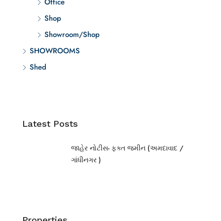
Office
Shop
Showroom/Shop
SHOWROOMS
Shed
Latest Posts
જાહેર નોટીસ- ફક્ત જમીન (અમદાવાદ /
ગાંધીનગર )
Properties