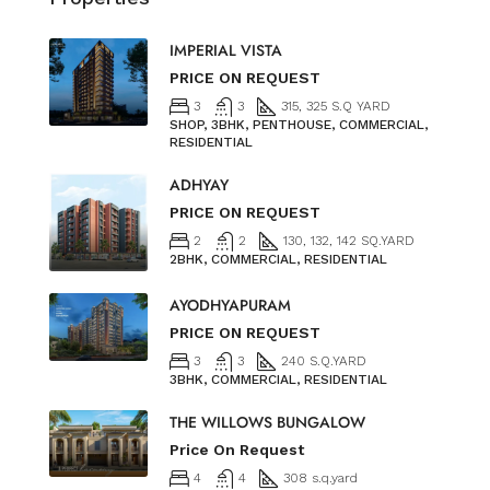
IMPERIAL VISTA
PRICE ON REQUEST
3
3
315, 325 S.Q YARD
SHOP, 3BHK, PENTHOUSE, COMMERCIAL,
RESIDENTIAL
ADHYAY
PRICE ON REQUEST
2
2
130, 132, 142 SQ.YARD
2BHK, COMMERCIAL, RESIDENTIAL
AYODHYAPURAM
PRICE ON REQUEST
3
3
240 S.Q.YARD
3BHK, COMMERCIAL, RESIDENTIAL
THE WILLOWS BUNGALOW
Price On Request
4
4
308 s.q.yard